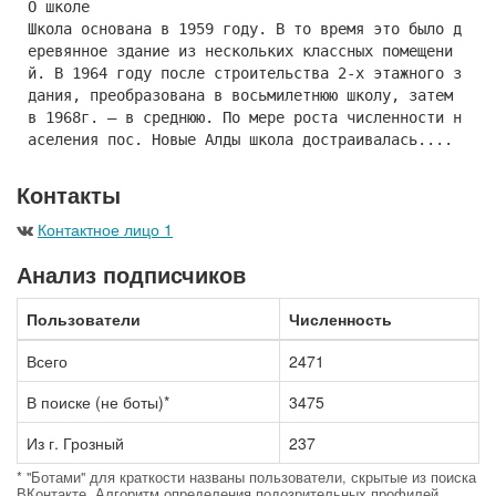
О школе
Школа основана в 1959 году. В то время это было д
еревянное здание из нескольких классных помещени
й. В 1964 году после строительства 2-х этажного з
дания, преобразована в восьмилетнюю школу, затем
в 1968г. – в среднюю. По мере роста численности н
аселения пос. Новые Алды школа достраивалась....
Контакты
Контактное лицо 1
Анализ подписчиков
Пользователи
Численность
Всего
2471
В поиске (не боты)*
3475
Из г. Грозный
237
* "Ботами" для краткости названы пользователи, скрытые из поиска
ВКонтакте. Алгоритм определения подозрительных профилей