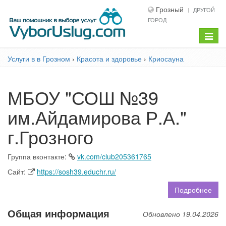
Грозный
ДРУГОЙ
ГОРОД
Показ
меню
Услуги в в Грозном
›
Красота и здоровье
›
Криосауна
МБОУ "СОШ №39
им.Айдамирова Р.А."
г.Грозного
Группа вконтакте:
vk.com/club205361765
Сайт:
https://sosh39.educhr.ru/
Подробнее
Общая информация
Обновлено 19.04.2026